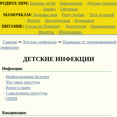
РОДИТЕЛЯМ:
Болезни детей
·
Вакцинация
·
Детское питание
·
Ликбез
·
Обучение
МАМОЧКАМ:
Здоровье мам
·
Pretty woman
·
Уход за кожей
·
Фитнес
·
Кондитерская
·
Кулинария
ПИТАНИЕ:
Столы по Певзнеру
·
Диетология
·
Пищеварение
·
Рецепты
·
Мультиварка
Главная
⇒
Детские инфекции
⇒
Прививка от пневмококковой
инфекции
ДЕТСКИЕ ИНФЕКЦИИ
Инфекции:
·
Инфекционные болезни
·
Что такое простуда
·
Визит к врачу
·
Самолечение простуды
·
ОРВИ
Вакцинация: