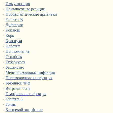
·
Иммунизация
·
Прививочные реакции
·
Профилактические прививки
·
Гепатит В
·
Дифтерия
·
Коклюш
·
Корь
·
Краснуха
·
Паротит
·
Полиомиелит
·
Столбняк
·
Туберкулез
·
Бешенство
·
Менингококковая инфекция
·
Пневмококковая инфекция
·
Брюшной тиф
·
Ветряная оспа
·
Гемофильная инфекция
·
Гепатит А
·
Грипп
·
Клещевой энцефалит