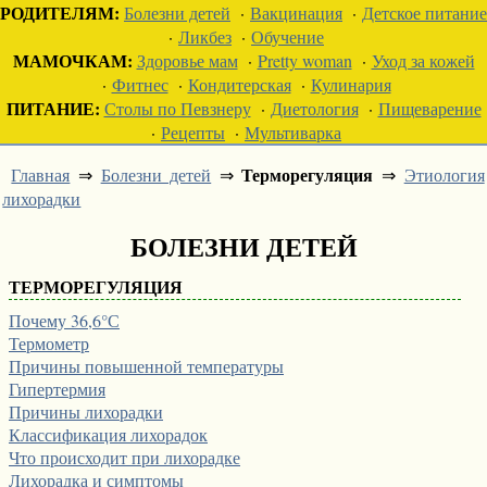
РОДИТЕЛЯМ:
Болезни детей
·
Вакцинация
·
Детское питание
·
Ликбез
·
Обучение
МАМОЧКАМ:
Здоровье мам
·
Pretty woman
·
Уход за кожей
·
Фитнес
·
Кондитерская
·
Кулинария
ПИТАНИЕ:
Столы по Певзнеру
·
Диетология
·
Пищеварение
·
Рецепты
·
Мультиварка
Терморегуляция
Главная
⇒
Болезни детей
⇒
⇒
Этиология
лихорадки
БОЛЕЗНИ ДЕТЕЙ
ТЕРМОРЕГУЛЯЦИЯ
Почему 36,6°С
Термометр
Причины повышенной температуры
Гипертермия
Причины лихорадки
Классификация лихорадок
Что происходит при лихорадке
Лихорадка и симптомы