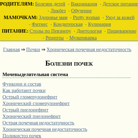
РОДИТЕЛЯМ:
Болезни детей
·
Вакцинация
·
Детское питание
·
Ликбез
·
Обучение
МАМОЧКАМ:
Здоровье мам
·
Pretty woman
·
Уход за кожей
·
Фитнес
·
Кондитерская
·
Кулинария
ПИТАНИЕ:
Столы по Певзнеру
·
Диетология
·
Пищеварение
·
Рецепты
·
Мультиварка
Главная
⇒
Почки
⇒
Хроническая почечная недостаточность
Болезни почек
Мочевыделительная система
Функции и состав
Как работают почки
Острый гломерулонефрит
Хронический гломерулонефрит
Острый пиелонефрит
Хронический пиелонефрит
Острая почечная недостаточность
Хроническая почечная недостаточность
Поликистоз почек