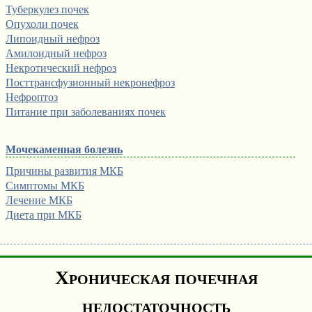
Туберкулез почек
Опухоли почек
Липоидный нефроз
Амилоидный нефроз
Некротический нефроз
Посттрансфузионный некронефроз
Нефроптоз
Питание при заболеваниях почек
Мочекаменная болезнь
Причины развития МКБ
Симптомы МКБ
Лечение МКБ
Диета при МКБ
Хроническая почечная
недостаточность