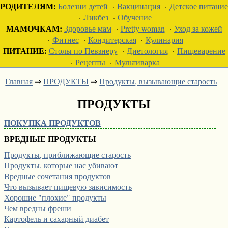
РОДИТЕЛЯМ:
Болезни детей
·
Вакцинация
·
Детское питание
·
Ликбез
·
Обучение
МАМОЧКАМ:
Здоровье мам
·
Pretty woman
·
Уход за кожей
·
Фитнес
·
Кондитерская
·
Кулинария
ПИТАНИЕ:
Столы по Певзнеру
·
Диетология
·
Пищеварение
·
Рецепты
·
Мультиварка
Главная
⇒
ПРОДУКТЫ
⇒
Продукты, вызывающие старость
ПРОДУКТЫ
ПОКУПКА ПРОДУКТОВ
ВРЕДНЫЕ ПРОДУКТЫ
Продукты, приближающие старость
Продукты, которые нас убивают
Вредные сочетания продуктов
Что вызывает пищевую зависимость
Хорошие "плохие" продукты
Чем вредны фреши
Картофель и сахарный диабет