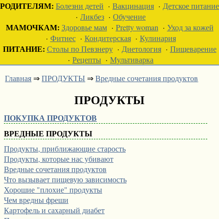
РОДИТЕЛЯМ:
Болезни детей
·
Вакцинация
·
Детское питание
·
Ликбез
·
Обучение
МАМОЧКАМ:
Здоровье мам
·
Pretty woman
·
Уход за кожей
·
Фитнес
·
Кондитерская
·
Кулинария
ПИТАНИЕ:
Столы по Певзнеру
·
Диетология
·
Пищеварение
·
Рецепты
·
Мультиварка
Главная
⇒
ПРОДУКТЫ
⇒
Вредные сочетания продуктов
ПРОДУКТЫ
ПОКУПКА ПРОДУКТОВ
ВРЕДНЫЕ ПРОДУКТЫ
Продукты, приближающие старость
Продукты, которые нас убивают
Вредные сочетания продуктов
Что вызывает пищевую зависимость
Хорошие "плохие" продукты
Чем вредны фреши
Картофель и сахарный диабет