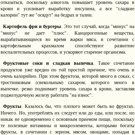
отказаться, поскольку алкоголь повышает уровень сахара в
крови и усиливает выработку инсулина, а все "сладкие
калории" тут же "осядут" на бедрах и талии.
Картофель фри и бургеры
. Это тот случай, когда "минус" на
"минус" не дает "плюс". Канцерогенные вещества,
вырабатывающиеся во время жарки мяса, в сочетании с
картофельным крахмалом способствуют развитию
воспалительных процессов, и ускоряют старение организма.
Фруктовые соки и сладкая выпечка
. Такое сочетание
продуктов уже вредно по той простой причине, что очень и
очень калорийно. При этом фруктоза, которой много в соках, с
тростниковым (свекольным) сахаром, которого много в
выпечке, резко поднимает уровень сахара в крови, заставляя
поджелудочную железу работать "на износ".
Фрукты
. Казалось бы, что плохого может быть во фруктах.
Ничего. Но, употреблять их следует или до еды, или после, но
никак не одновременно с основным приемом пищи, поскольку
те полезные витамины и микроэлементы, которыми богаты
фрукты, в сочетании с зерном, мясом, овощами, попадая в