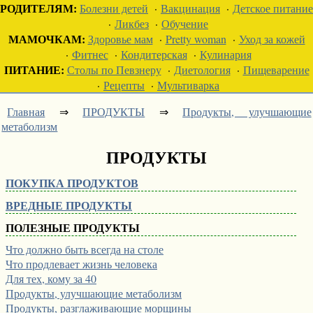
РОДИТЕЛЯМ:
Болезни детей
·
Вакцинация
·
Детское питание
·
Ликбез
·
Обучение
МАМОЧКАМ:
Здоровье мам
·
Pretty woman
·
Уход за кожей
·
Фитнес
·
Кондитерская
·
Кулинария
ПИТАНИЕ:
Столы по Певзнеру
·
Диетология
·
Пищеварение
·
Рецепты
·
Мультиварка
Главная
⇒
ПРОДУКТЫ
⇒
Продукты, улучшающие
метаболизм
ПРОДУКТЫ
ПОКУПКА ПРОДУКТОВ
ВРЕДНЫЕ ПРОДУКТЫ
ПОЛЕЗНЫЕ ПРОДУКТЫ
Что должно быть всегда на столе
Что продлевает жизнь человека
Для тех, кому за 40
Продукты, улучшающие метаболизм
Продукты, разглаживающие морщины