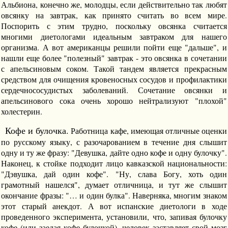
Альбиона, конечно же, молодцы, если действительно так любят
овсянку на завтрак, как принято считать во всем мире.
Поспорить с этим трудно, поскольку овсянка считается
многими диетологами идеальным завтраком для нашего
организма. А вот американцы решили пойти еще "дальше", и
нашли еще более "полезный" завтрак - это овсянка в сочетании
с апельсиновым соком. Такой тандем является прекрасным
средством для очищения кровеносных сосудов и профилактики
сердечнососудистых заболеваний. Сочетание овсянки и
апельсинового сока очень хорошо нейтрализуют "плохой"
холестерин.
Кофе и булочка.
Работница кафе, имеющая отличные оценки
по русскому языку, с разочарованием в течение дня слышит
одну и ту же фразу: "Девушка, дайте одно кофе и одну булочку".
Наконец, к стойке подходит лицо кавказской национальности:
"Дэвушка, дай один кофе". "Ну, слава Богу, хоть один
грамотный нашелся", думает отличница, и тут же слышит
окончание фразы: "… и один булка". Наверняка, многим знаком
этот старый анекдот. А вот испанские диетологи в ходе
проведенного эксперимента, установили, что, запивая булочку
кофе (или заедая кофе булочкой), человек заставляет свой мозг