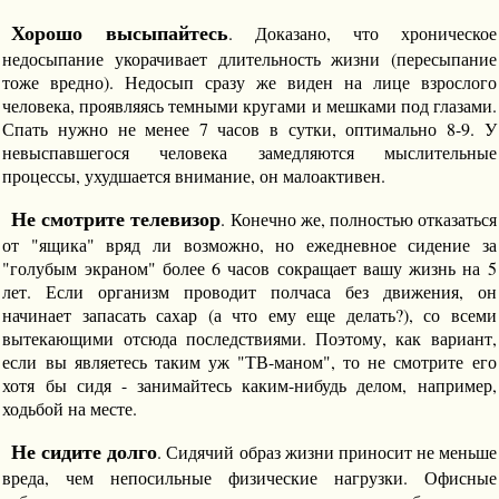
Хорошо высыпайтесь
. Доказано, что хроническое
недосыпание укорачивает длительность жизни (пересыпание
тоже вредно). Недосып сразу же виден на лице взрослого
человека, проявляясь темными кругами и мешками под глазами.
Спать нужно не менее 7 часов в сутки, оптимально 8-9. У
невыспавшегося человека замедляются мыслительные
процессы, ухудшается внимание, он малоактивен.
Не смотрите телевизор
. Конечно же, полностью отказаться
от "ящика" вряд ли возможно, но ежедневное сидение за
"голубым экраном" более 6 часов сокращает вашу жизнь на 5
лет. Если организм проводит полчаса без движения, он
начинает запасать сахар (а что ему еще делать?), со всеми
вытекающими отсюда последствиями. Поэтому, как вариант,
если вы являетесь таким уж "ТВ-маном", то не смотрите его
хотя бы сидя - занимайтесь каким-нибудь делом, например,
ходьбой на месте.
Не сидите долго
. Сидячий образ жизни приносит не меньше
вреда, чем непосильные физические нагрузки. Офисные