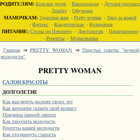
РОДИТЕЛЯМ:
Болезни детей
·
Вакцинация
·
Детское питание
·
Ликбез
·
Обучение
МАМОЧКАМ:
Здоровье мам
·
Pretty woman
·
Уход за кожей
·
Фитнес
·
Кондитерская
·
Кулинария
ПИТАНИЕ:
Столы по Певзнеру
·
Диетология
·
Пищеварение
·
Рецепты
·
Мультиварка
Главная
⇒
PRETTY WOMAN
⇒
Простые советы "вечной
молодости"
PRETTY WOMAN
САЛОН КРАСОТЫ
ДОЛГОЛЕТИЕ
Как выглядеть моложе своих лет
Как женщине скрыть свой возраст
Причины ранней смерти
Как продлить молодость
Рецепты вашей молодости
Как отодвинуть старость