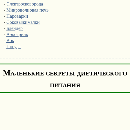
·
Электросковорода
·
Микроволновая печь
·
Пароварки
·
Соковыжималки
·
Блендер
·
Аэрогриль
·
Вок
·
Посуда
Маленькие секреты диетического
питания