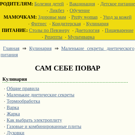
РОДИТЕЛЯМ:
Болезни детей
·
Вакцинация
·
Детское питание
·
Ликбез
·
Обучение
МАМОЧКАМ:
Здоровье мам
·
Pretty woman
·
Уход за кожей
·
Фитнес
·
Кондитерская
·
Кулинария
ПИТАНИЕ:
Столы по Певзнеру
·
Диетология
·
Пищеварение
·
Рецепты
·
Мультиварка
Главная
⇒
Кулинария
⇒
Маленькие секреты диетического
питания
САМ СЕБЕ ПОВАР
Кулинария
·
Общие правила
·
Маленькие диетические секреты
·
Термообработка
·
Варка
·
Жарка
·
Как выбрать электроплиту
·
Газовые и комбинированные плиты
·
Духовки