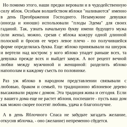
Но помимо этого, наши предки веровали и в чудодейственную
силу яблок. Особым волшебством яблоки "наливаются" именно
в день Преображения Господнего. Незамужние девушки
(иногда и юноши) использовали "плоды Эдема" для своих
гаданий. Так, узнать начальную букву имени будущего мужа
(или жены), можно, срезав с яблока кожуру одной длинной
полоской и бросив ее через левое плечо - по получившейся
форме определялась буква. Еще: яблоко привязывали на шнурок
и вертели над костром: у кого яблоко упадет раньше всех, та
девушка прежде всех и выйдет замуж. А вот рецепт вечной
любви между мужчиной и женщиной: разделить яблоко
напополам и каждому съесть по половинке.
Раз уж яблоко в народном представлении связывали с
любовью, браком и семьей, то традиционно яблоневое дерево
высаживали рядом с домом. Эта традиция жива и сегодня. Если
у вашего дома еще не растет яблоня, поспешите - пусть ваш дом
как можно скорее посетят любовь, удача и благополучие.
А в день Яблочного Спаса не забудьте загадать желание,
откусив яблочка, - оно (желание) непременно сбудется.