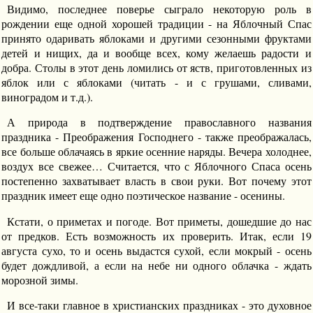
Видимо, последнее поверье сыграло некоторую роль в
рождении еще одной хорошей традиции - на Яблочный Спас
принято одаривать яблоками и другими сезонными фруктами
детей и нищих, да и вообще всех, кому желаешь радости и
добра. Столы в этот день ломились от яств, приготовленных из
яблок или с яблоками (читать - и с грушами, сливами,
виноградом и т.д.).
А природа в подтверждение православного названия
праздника - Преображения Господнего - также преображалась,
все больше облачаясь в яркие осенние наряды. Вечера холоднее,
воздух все свежее… Считается, что с Яблочного Спаса осень
постепенно захватывает власть в свои руки. Вот почему этот
праздник имеет еще одно поэтическое название - осенины.
Кстати, о приметах и погоде. Вот приметы, дошедшие до нас
от предков. Есть возможность их проверить. Итак, если 19
августа сухо, то и осень выдастся сухой, если мокрый - осень
будет дождливой, а если на небе ни одного облачка - ждать
морозной зимы.
И все-таки главное в христианских праздниках - это духовное