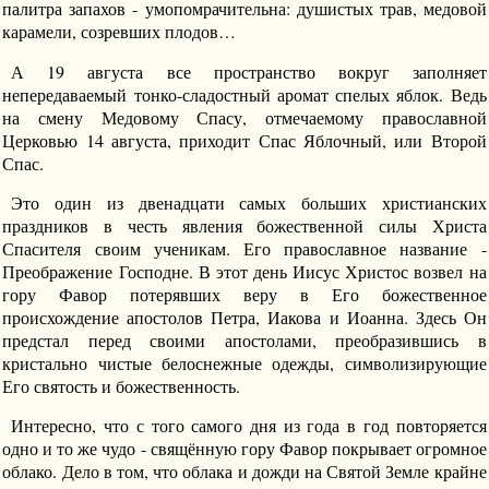
палитра запахов - умопомрачительна: душистых трав, медовой
карамели, созревших плодов…
А 19 августа все пространство вокруг заполняет
непередаваемый тонко-сладостный аромат спелых яблок. Ведь
на смену Медовому Спасу, отмечаемому православной
Церковью 14 августа, приходит Спас Яблочный, или Второй
Спас.
Это один из двенадцати самых больших христианских
праздников в честь явления божественной силы Христа
Спасителя своим ученикам. Его православное название -
Преображение Господне. В этот день Иисус Христос возвел на
гору Фавор потерявших веру в Его божественное
происхождение апостолов Петра, Иакова и Иоанна. Здесь Он
предстал перед своими апостолами, преобразившись в
кристально чистые белоснежные одежды, символизирующие
Его святость и божественность.
Интересно, что с того самого дня из года в год повторяется
одно и то же чудо - свящённую гору Фавор покрывает огромное
облако. Дело в том, что облака и дожди на Святой Земле крайне