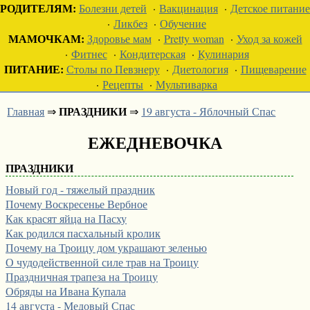
РОДИТЕЛЯМ:
Болезни детей
·
Вакцинация
·
Детское питание
·
Ликбез
·
Обучение
МАМОЧКАМ:
Здоровье мам
·
Pretty woman
·
Уход за кожей
·
Фитнес
·
Кондитерская
·
Кулинария
ПИТАНИЕ:
Столы по Певзнеру
·
Диетология
·
Пищеварение
·
Рецепты
·
Мультиварка
ПРАЗДНИКИ
Главная
⇒
⇒
19 августа - Яблочный Спас
ЕЖЕДНЕВОЧКА
ПРАЗДНИКИ
Новый год - тяжелый праздник
Почему Воскресенье Вербное
Как красят яйца на Пасху
Как родился пасхальный кролик
Почему на Троицу дом украшают зеленью
О чудодейственной силе трав на Троицу
Праздничная трапеза на Троицу
Обряды на Ивана Купала
14 августа - Медовый Спас