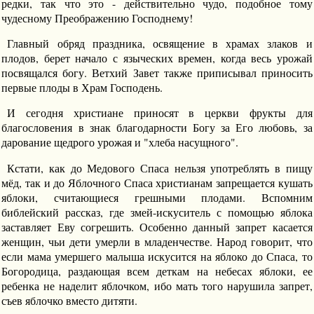
редки, так что это - действительно чудо, подобное тому
чудесному Преображению Господнему!
Главный обряд праздника, освящение в храмах злаков и
плодов, берет начало с языческих времен, когда весь урожай
посвящался богу. Ветхий Завет также приписывал приносить
первые плоды в Храм Господень.
И сегодня христиане приносят в церкви фрукты для
благословения в знак благодарности Богу за Его любовь, за
дарование щедрого урожая и "хлеба насущного".
Кстати, как до Медового Спаса нельзя употреблять в пищу
мёд, так и до Яблочного Спаса христианам запрещается кушать
яблоки, считающиеся грешными плодами. Вспомним
библейский рассказ, где змей-искуситель с помощью яблока
заставляет Еву согрешить. Особенно данный запрет касается
женщин, чьи дети умерли в младенчестве. Народ говорит, что
если мама умершего малыша искусится на яблоко до Спаса, то
Богородица, раздающая всем деткам на небесах яблоки, ее
ребенка не наделит яблочком, ибо мать того нарушила запрет,
съев яблочко вместо дитяти.