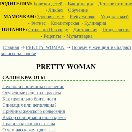
РОДИТЕЛЯМ:
Болезни детей
·
Вакцинация
·
Детское питание
·
Ликбез
·
Обучение
МАМОЧКАМ:
Здоровье мам
·
Pretty woman
·
Уход за кожей
·
Фитнес
·
Кондитерская
·
Кулинария
ПИТАНИЕ:
Столы по Певзнеру
·
Диетология
·
Пищеварение
·
Рецепты
·
Мультиварка
Главная
⇒
PRETTY WOMAN
⇒
Почему у женщин выпадают
волосы на голове
PRETTY WOMAN
САЛОН КРАСОТЫ
Целлюлит причины и лечение
Огуречные рецепты красоты
Как правильно брить ноги
Эпиляция или депиляция?
Причины женского облысения
Выбор солнцезащитного крема
Правила красивого загара
О чем расскажет цвет глаз