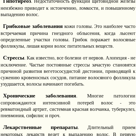
Гипотиреоз
. Недостаточность функции щитовидной железы
неизбежно приводит к истончению, ломкости, и повышенному
выпадению волос.
Грибковые заболевания
кожи головы. Это наиболее часто
встречаемая причина гнездного облысения, когда лысеют
определенные участки головы. Грибок поражает волосяные
фолликулы, лишая корни волос питательных веществ.
Стрессы
. Как известно, все болезни от нервов. Алопеция - не
исключение. Частые постоянные стрессы зачастую становятся
причиной развития вегетососудистой дистонии, приводящей к
сужению кровеносных сосудов, питание волосяного фолликула
ухудшается, волосы начинают погибать.
Хронические заболевания
. Многие патологии
сопровождаются интенсивной потерей волос - это
ревматоидный артрит, системная красная волчанка, туберкулез,
пневмония, сифилис и проч.
Лекарственные препараты
. Длительный прием
некоторых лекарств ведет к выпадению волос. В первую