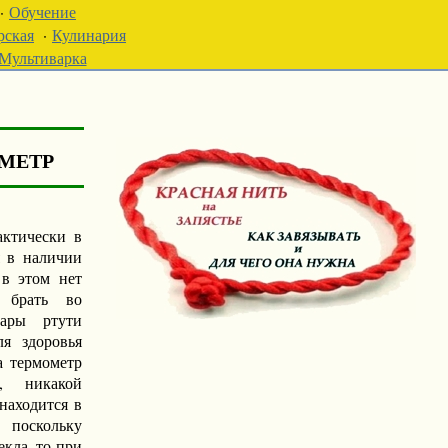
·
Обучение
рская
·
Кулинария
Мультиварка
ометр
актически в
я в наличии
 в этом нет
е брать во
ары ртути
я здоровья
а термометр
, никакой
 находится в
поскольку
екла, то при