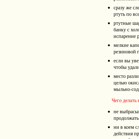
сразу же сл
ртуть по вс
ртутные шар
банку с хол
испарение р
мелкие кап
резиновой г
если вы уве
чтобы удал
место разл
целью окисл
мыльно-содо
Чего делать 
не выбрасы
продолжать 
ни в коем с
действия пр