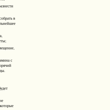
разнести
собрать в
альнейшее
а,
еты;
омещение,
амина с
горячий
ды.
будет
ие
 которые