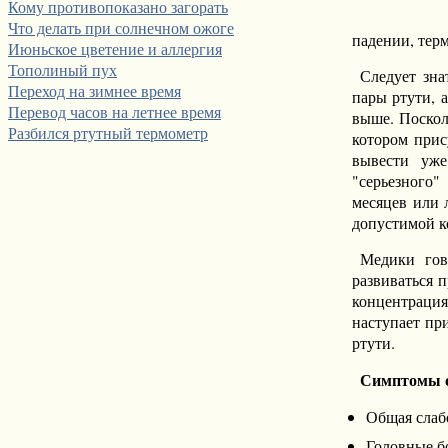
Кому противопоказано загорать
Что делать при солнечном ожоге
падении, терм
Июньское цветение и аллергия
Тополиный пух
Следует зна
Переход на зимнее время
пары ртути, 
Перевод часов на летнее время
выше. Поскол
Разбился ртутный термометр
котором прис
вывести уже
"серьезного"
месяцев или 
допустимой к
Медики гов
развиваться 
концентрация
наступает пр
ртути.
Симптомы о
Общая слаб
Головные б