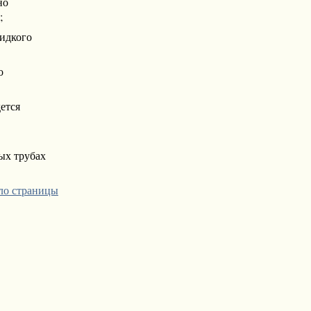
но
;
жидкого
о
ется
ых трубах
ло страницы