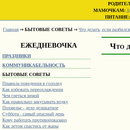
РОДИТЕ
МАМОЧКАМ:
З
ПИТАНИЕ:
БЫТОВЫЕ СОВЕТЫ
Главная
⇒
⇒
Что делать, если разбилс
ЕЖЕДНЕВОЧКА
Что д
ПРАЗДНИКИ
КОММУНИКАБЕЛЬНОСТЬ
БЫТОВЫЕ СОВЕТЫ
Правила поведения в гололед
Как избежать переохлаждения
Чем греться зимой
Как правильно закусывать водку
Похмелье - дело деликатное
Суббота - самый опасный день
Кому работать противопоказано
Как летом спастись от жары