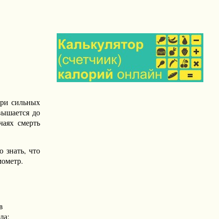
При сильных
вышается до
чаях смерть
 знать, что
мометр.
в
ла;