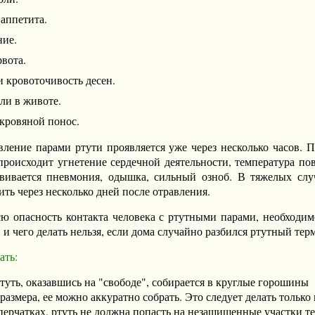
аппетита.
ие.
вота.
 кровоточивость десен.
ли в животе.
кровяной понос.
вление парами ртути проявляется уже через несколько часов. 
происходит угнетение сердечной деятельности, температура по
звивается пневмония, одышка, сильный озноб. В тяжелых слу
ть через несколько дней после отравления.
ю опасность контакта человека с ртутными парами, необходимо
 и чего делать нельзя, если дома случайно разбился ртутный тер
ать:
туть, оказавшись на "свободе", собирается в круглые горошины
размера, ее можно аккуратно собрать. Это следует делать только 
ерчатках, ртуть не должна попасть на незащищенные участки те