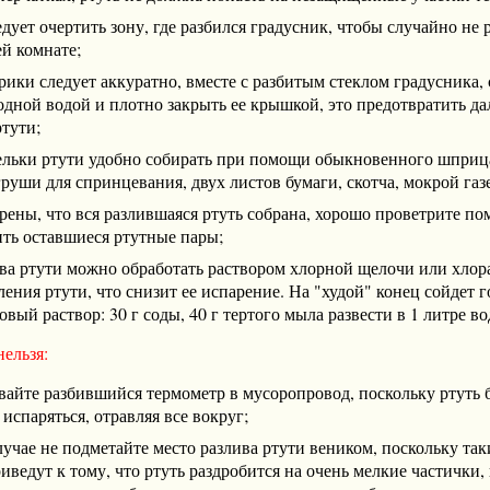
едует очертить зону, где разбился градусник, чтобы случайно не 
ей комнате;
ики следует аккуратно, вместе с разбитым стеклом градусника, 
одной водой и плотно закрыть ее крышкой, это предотвратить д
тути;
ельки ртути удобно собирать при помощи обыкновенного шприц
руши для спринцевания, двух листов бумаги, скотча, мокрой газ
рены, что вся разлившаяся ртуть собрана, хорошо проветрите п
ить оставшиеся ртутные пары;
ива ртути можно обработать раствором хлорной щелочи или хлор
ения ртути, что снизит ее испарение. На "худой" конец сойдет 
вый раствор: 30 г соды, 40 г тертого мыла развести в 1 литре во
нельзя:
вайте разбившийся термометр в мусоропровод, поскольку ртуть 
испаряться, отравляя все вокруг;
лучае не подметайте место разлива ртути веником, поскольку так
иведут к тому, что ртуть раздробится на очень мелкие частички,