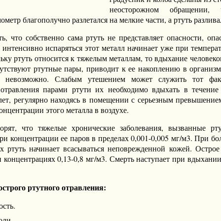
неосторожном обращении,
ометр благополучно разлетался на мелкие части, а ртуть разлива
ть, что собственно сама ртуть не представляет опасности, оп
а интенсивно испаряться этот металл начинает уже при температ
ьку ртуть относится к тяжелым металлам, то вдыхание человеком
утствуют ртутные пары, приводит к ее накоплению в организме
 невозможно. Слабым утешением может служить тот фак
 отравления парами ртути их необходимо вдыхать в течение
лет, регулярно находясь в помещении с серьезным превышение
онцентрации этого металла в воздухе.
орят, что тяжелые хронические заболевания, вызванные рт
при концентрации ее паров в пределах 0,001-0,005 мг/м3. При б
х ртуть начинает всасываться неповрежденной кожей. Острое
и концентрациях 0,13-0,8 мг/м3. Смерть наступает при вдыхании
строго ртутного отравления:
ость.
оли.