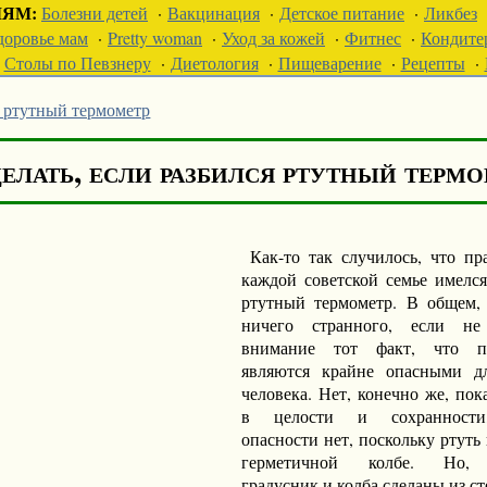
ЛЯМ:
Болезни детей
·
Вакцинация
·
Детское питание
·
Ликбез
доровье мам
·
Pretty woman
·
Уход за кожей
·
Фитнес
·
Кондите
Столы по Певзнеру
·
Диетология
·
Пищеварение
·
Рецепты
·
я ртутный термометр
елать, если разбился ртутный терм
Как-то так случилось, что пр
каждой советской семье имелс
ртутный термометр. В общем,
ничего странного, если н
внимание тот факт, что п
являются крайне опасными дл
человека. Нет, конечно же, пок
в целости и сохранности
опасности нет, поскольку ртуть
герметичной колбе. Но, 
градусник и колба сделаны из ст