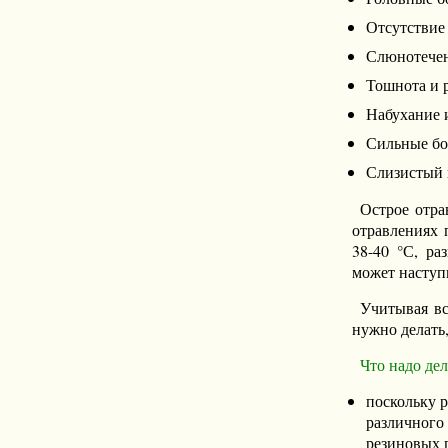
Отсутствие 
Слюнотечен
Тошнота и р
Набухание и
Сильные бо
Слизистый 
Острое отра
отравлениях 
38-40 °С, ра
может наступи
Учитывая вс
нужно делать,
Что надо дел
поскольку р
различного 
резиновых п