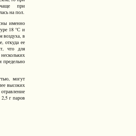
 чаще при
лась на пол.
асны именно
уре 18 °С и
 воздуха, в
, откуда ее
т, что для
 нескольких
м предельно
утью, могут
олее высоких
 отравление
 2,5 г паров