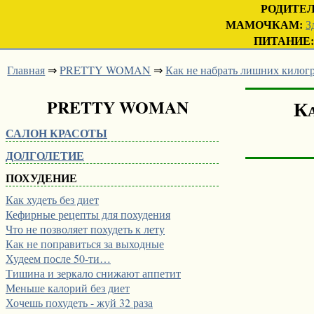
РОДИТЕ
МАМОЧКАМ:
З
ПИТАНИЕ:
Главная
⇒
PRETTY WOMAN
⇒
Как не набрать лишних килог
PRETTY WOMAN
Ка
САЛОН КРАСОТЫ
ДОЛГОЛЕТИЕ
ПОХУДЕНИЕ
Как худеть без диет
Кефирные рецепты для похудения
Что не позволяет похудеть к лету
Как не поправиться за выходные
Худеем после 50-ти…
Тишина и зеркало снижают аппетит
Меньше калорий без диет
Хочешь похудеть - жуй 32 раза