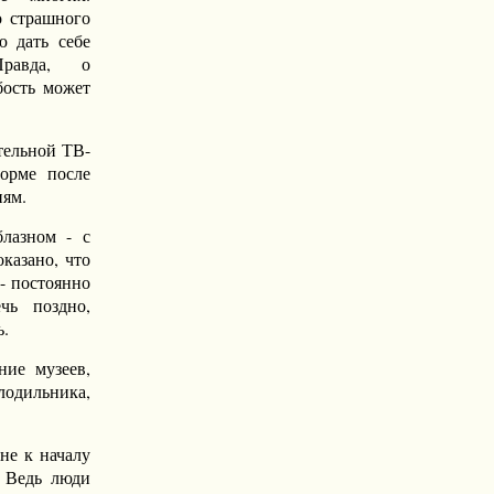
о страшного
ю дать себе
Правда, о
бость может
тельной ТВ-
форме после
иям.
лазном - с
казано, что
- постоянно
чь поздно,
ь.
ние музеев,
лодильника,
 не к началу
. Ведь люди