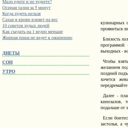
Мало едите и не худеете?
Осиная талия за 5 минут
Когда худеть нельзя
Сахар в крови влияет на вес
кулинарных с
10 советов худых людей
проявиться л
Как съедать на 1 ведро меньше
Жирная пища не ведет к ожирению
Близость хо
программой 
выходных - в
ДИЕТЫ
Чтобы взят
СОН
желанием под
УТРО
поздний подъ
хочется жев
передремайте 
Далее - пла
кинозалов, 
подальше от 
Если боитес
застолья, а 