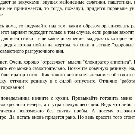
дают за закусками, вкушая майонезные салатики, паштетики,
ие не принимается, то тогда, пожалуй, придется пораньше уй
е.
сь дома, то подумайте над тем, каким образом организовать р
 этот вариант подходит только в том случае, если родные захотя
ь для всей семьи - еще какое искушение, выдержать которое не
е родня готова пойти на жертвы, то соки и легкие "здоровые"
совместного разгрузочного дня.
вет. Очень хорошо "отрезвляет" мысли "блокиратор аппетита".
лать его можно самостоятельно. Возьмите обычную резинку, над
ф блокиратор готов. Как только возникнет желание соблазнитьс
ку, оттяните резинку и с силой отпустите. Отлично "работа
нтированно!
 понедельника начните с кухни. Привыкайте готовить меню
воскресного вечера, а с утра следующего дня. Ведь что-либо 
тически невозможно без снятия пробы. А посему отложит
ро. Да, встать вновь придется рано. Но ведь красота того стои