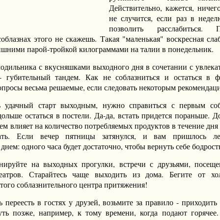
Действительно, кажется, ничег
не случится, если раз в недел
позволить расслабиться. 
облазнах этого не скажешь. Такая "маленькая" воскресная сла
ишними парой-тройкой килограммами на талии в понедельник.
лодильника с вкусняшками выходного дня в сочетании с увлека
- губительный тандем. Как не соблазниться и остаться в 
опросы весьма решаемые, если следовать некоторым рекомендац
ь удачный старт выходным, нужно справиться с первым соб
ольше остаться в постели. Да-да, встать придется пораньше. До
ем влияет на количество потребляемых продуктов в течение дня 
ать. Если вечер пятницы затянулся, и вам пришлось ле
днем: одного часа будет достаточно, чтобы вернуть себе бодрост
нируйте на выходных прогулки, встречи с друзьями, посеще
театров. Старайтесь чаще выходить из дома. Бегите от хо
этого соблазнительного центра притяжения!
ь переесть в гостях у друзей, возьмите за правило - приходить
чуть позже, например, к тому времени, когда подают горячее