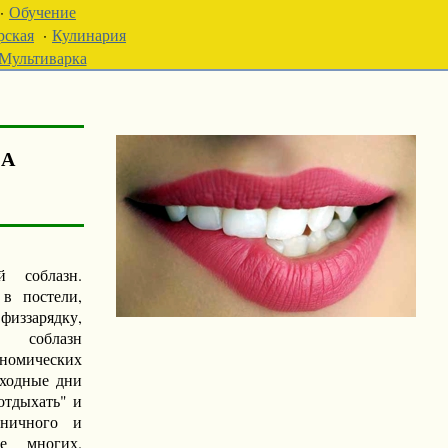
·
Обучение
рская
·
Кулинария
Мультиварка
за
 соблазн.
 в постели,
физзарядку,
, соблазн
ономических
ходные дни
отдыхать" и
дничного и
е многих.