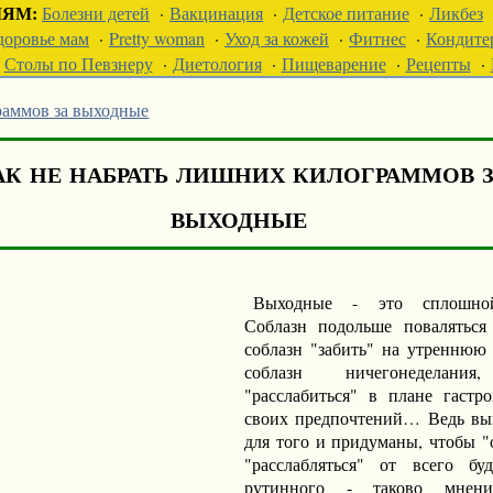
ЛЯМ:
Болезни детей
·
Вакцинация
·
Детское питание
·
Ликбез
доровье мам
·
Pretty woman
·
Уход за кожей
·
Фитнес
·
Кондите
Столы по Певзнеру
·
Диетология
·
Пищеварение
·
Рецепты
·
раммов за выходные
к не набрать лишних килограммов 
выходные
Выходные - это сплошной
Соблазн подольше поваляться
соблазн "забить" на утреннюю 
соблазн ничегонеделания
"расслабиться" в плане гастр
своих предпочтений… Ведь вы
для того и придуманы, чтобы "
"расслабляться" от всего бу
рутинного - таково мнени