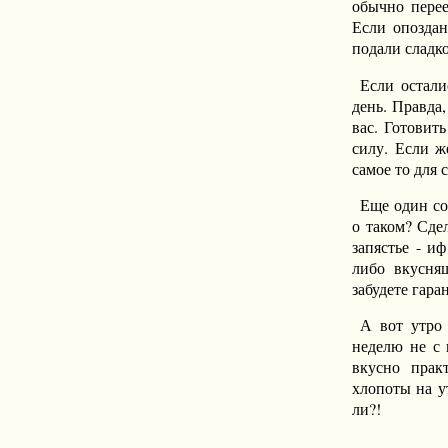
обычно перее
Если опоздан
подали сладко
Если остали
день. Правда,
вас. Готовит
силу. Если ж
самое то для 
Еще один со
о таком? Сде
запястье - и
либо вкусняш
забудете гара
А вот утро
неделю не с 
вкусно прак
хлопоты на ут
ли?!