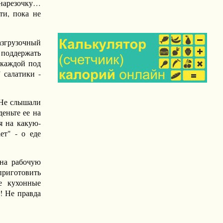
 нарезочку…
ти, пока не
азгрузочный
т поддержать
 каждой под
 салатики -
 Не слышали
еньте ее на
я на какую-
ет" - о еде
 на рабочую
приготовить
е кухонные
т! Не правда