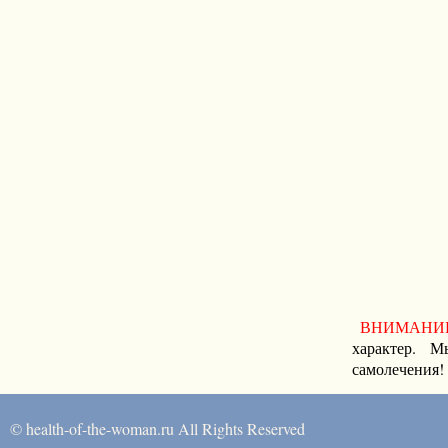
ВНИМАНИ
характер. М
самолечения!
© health-of-the-woman.ru All Rights Reserved