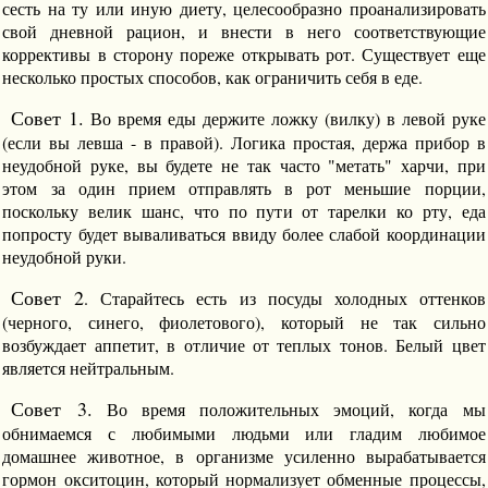
сесть на ту или иную диету, целесообразно проанализировать
свой дневной рацион, и внести в него соответствующие
коррективы в сторону пореже открывать рот. Существует еще
несколько простых способов, как ограничить себя в еде.
Совет 1.
Во время еды держите ложку (вилку) в левой руке
(если вы левша - в правой). Логика простая, держа прибор в
неудобной руке, вы будете не так часто "метать" харчи, при
этом за один прием отправлять в рот меньшие порции,
поскольку велик шанс, что по пути от тарелки ко рту, еда
попросту будет вываливаться ввиду более слабой координации
неудобной руки.
Совет 2
. Старайтесь есть из посуды холодных оттенков
(черного, синего, фиолетового), который не так сильно
возбуждает аппетит, в отличие от теплых тонов. Белый цвет
является нейтральным.
Совет 3.
Во время положительных эмоций, когда мы
обнимаемся с любимыми людьми или гладим любимое
домашнее животное, в организме усиленно вырабатывается
гормон окситоцин, который нормализует обменные процессы,