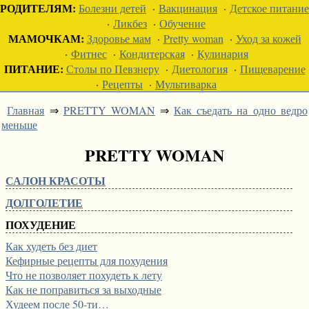
РОДИТЕЛЯМ:
Болезни детей
·
Вакцинация
·
Детское питание
·
Ликбез
·
Обучение
МАМОЧКАМ:
Здоровье мам
·
Pretty woman
·
Уход за кожей
·
Фитнес
·
Кондитерская
·
Кулинария
ПИТАНИЕ:
Столы по Певзнеру
·
Диетология
·
Пищеварение
·
Рецепты
·
Мультиварка
Главная
⇒
PRETTY WOMAN
⇒
Как съедать на одно ведро
меньше
PRETTY WOMAN
САЛОН КРАСОТЫ
ДОЛГОЛЕТИЕ
ПОХУДЕНИЕ
Как худеть без диет
Кефирные рецепты для похудения
Что не позволяет похудеть к лету
Как не поправиться за выходные
Худеем после 50-ти…