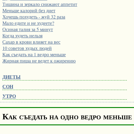
Тишина и зеркало снижают аппетит
Меньше калорий без диет
Хочешь похудеть - жуй 32 раза
Мало едите и не худеете?
Осиная талия за 5 минут
Когда худеть нельзя
Сахар в крови влияет на вес
10 советов худых людей
Как съедать на 1 ведро меньше
Жирная пища не ведет к ожирению
ДИЕТЫ
СОН
УТРО
Как съедать на одно ведро меньше