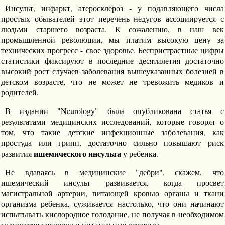
Инсульт, инфаркт, атеросклероз - у подавляющего числа
простых обывателей этот перечень недугов ассоциируется с
людьми старшего возраста. К сожалению, в наш век
промышленной революции, мы платим высокую цену за
технических прогресс - свое здоровье. Беспристрастные цифры
статистики фиксируют в последние десятилетия достаточно
высокий рост случаев заболевания вышеуказанных болезней в
детском возрасте, что не может не тревожить медиков и
родителей.
В издании "Neurology" была опубликована статья с
результатами медицинских исследований, которые говорят о
том, что такие детские инфекционные заболевания, как
простуда или грипп, достаточно сильно повышают риск
ишемического инсульта
развития
у ребенка.
Не вдаваясь в медицинские "дебри", скажем, что
ишемический инсульт развивается, когда просвет
магистральной артерии, питающей кровью органы и ткани
организма ребенка, суживается настолько, что они начинают
испытывать кислородное голодание, не получая в необходимом
количестве кислород и питательные вещества.