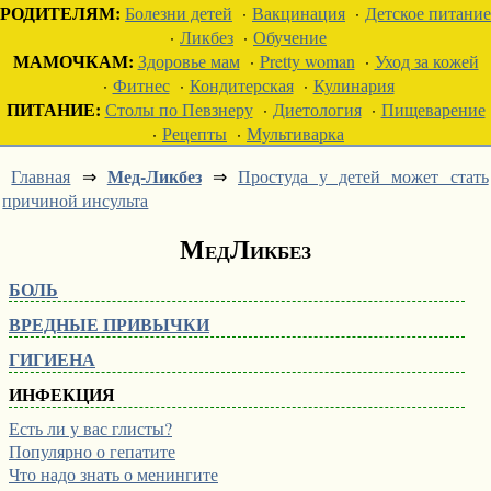
РОДИТЕЛЯМ:
Болезни детей
·
Вакцинация
·
Детское питание
·
Ликбез
·
Обучение
МАМОЧКАМ:
Здоровье мам
·
Pretty woman
·
Уход за кожей
·
Фитнес
·
Кондитерская
·
Кулинария
ПИТАНИЕ:
Столы по Певзнеру
·
Диетология
·
Пищеварение
·
Рецепты
·
Мультиварка
Мед-Ликбез
Главная
⇒
⇒
Простуда у детей может стать
причиной инсульта
МедЛикбез
БОЛЬ
ВРЕДНЫЕ ПРИВЫЧКИ
ГИГИЕНА
ИНФЕКЦИЯ
Есть ли у вас глисты?
Популярно о гепатите
Что надо знать о менингите