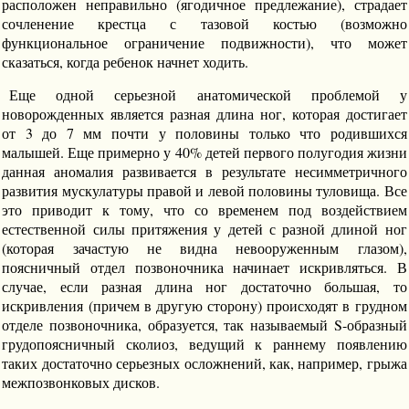
расположен неправильно (ягодичное предлежание), страдает
сочленение крестца с тазовой костью (возможно
функциональное ограничение подвижности), что может
сказаться, когда ребенок начнет ходить.
Еще одной серьезной анатомической проблемой у
новорожденных является разная длина ног, которая достигает
от 3 до 7 мм почти у половины только что родившихся
малышей. Еще примерно у 40% детей первого полугодия жизни
данная аномалия развивается в результате несимметричного
развития мускулатуры правой и левой половины туловища. Все
это приводит к тому, что со временем под воздействием
естественной силы притяжения у детей с разной длиной ног
(которая зачастую не видна невооруженным глазом),
поясничный отдел позвоночника начинает искривляться. В
случае, если разная длина ног достаточно большая, то
искривления (причем в другую сторону) происходят в грудном
отделе позвоночника, образуется, так называемый S-образный
грудопоясничный сколиоз, ведущий к раннему появлению
таких достаточно серьезных осложнений, как, например, грыжа
межпозвонковых дисков.