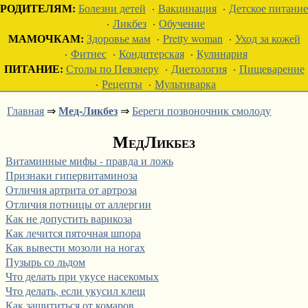
РОДИТЕЛЯМ:
Болезни детей
·
Вакцинация
·
Детское питание
·
Ликбез
·
Обучение
МАМОЧКАМ:
Здоровье мам
·
Pretty woman
·
Уход за кожей
·
Фитнес
·
Кондитерская
·
Кулинария
ПИТАНИЕ:
Столы по Певзнеру
·
Диетология
·
Пищеварение
·
Рецепты
·
Мультиварка
Мед-Ликбез
Главная
⇒
⇒
Береги позвоночник смолоду
МедЛикбез
Витаминные мифы - правда и ложь
Признаки гипервитаминоза
Отличия артрита от артроза
Отличия потницы от аллергии
Как не допустить варикоза
Как лечится пяточная шпора
Как вывести мозоли на ногах
Пузырь со льдом
Что делать при укусе насекомых
Что делать, если укусил клещ
Как защититься от комаров