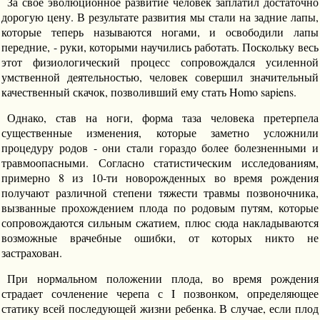
За свое эволюционное развитие человек заплатил достаточно
дорогую цену. В результате развития мы стали на задние лапы,
которые теперь называются ногами, и освободили лапы
передние, - руки, которыми научились работать. Поскольку весь
этот физиологический процесс сопровождался усиленной
умственной деятельностью, человек совершил значительный
качественный скачок, позволивший ему стать Homo sapiens.
Однако, став на ноги, форма таза человека претерпела
существенные изменения, которые заметно усложнили
процедуру родов - они стали гораздо более болезненными и
травмоопасными. Согласно статистическим исследованиям,
примерно 8 из 10-ти новорожденных во время рождения
получают различной степени тяжести травмы позвоночника,
вызванные прохождением плода по родовым путям, которые
сопровождаются сильным сжатием, плюс сюда накладываются
возможные врачебные ошибки, от которых никто не
застрахован.
При нормальном положении плода, во время рождения
страдает сочленение черепа с I позвонком, определяющее
статику всей последующей жизни ребенка. В случае, если плод