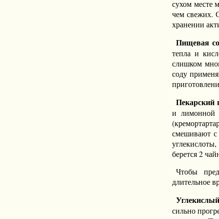
сухом месте м
чем свежих. 
хранении акт
Пищевая со
тепла и кисл
слишком мног
соду применя
приготовлени
Пекарский 
и лимонной 
(кремортарт
смешивают с 
углекислоты,
берется 2 ча
Чтобы пред
длительное в
Углекислы
сильно прогр