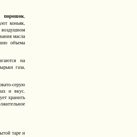
й порошок
,
уют коньяк,
В воздушном
ивания масла
ению объема
агаются на
ырьки газа,
овато-серую
пах и вкус.
ует хранить
олжительное
ытой таре и