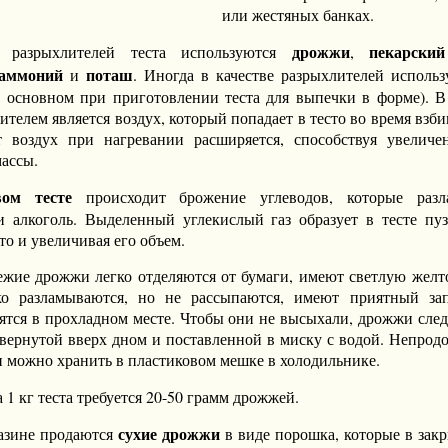
или жестяных банках.
дрожжи
пекарски
е разрыхлителей теста используются
,
 аммоний
поташ
и
. Иногда в качестве разрыхлителей использ
в основном при приготовлении теста для выпечки в форме). 
ителем является воздух, который попадает в тесто во время взб
т воздух при нагревании расширяется, способствуя увелич
ассы.
вом тесте
происходит брожение углеводов, которые разл
и алкоголь. Выделенный углекислый газ образует в тесте пуз
то и увеличивая его объем.
жие дрожжи легко отделяются от бумаги, имеют светлую желт
гко разламываются, но не рассыпаются, имеют приятный за
тся в прохладном месте. Чтобы они не высыхали, дрожжи след
евернутой вверх дном и поставленной в миску с водой. Непрод
 можно хранить в пластиковом мешке в холодильнике.
 1 кг теста требуется 20-50 грамм дрожжей.
сухие дрожжи
азине продаются
в виде порошка, которые в закр