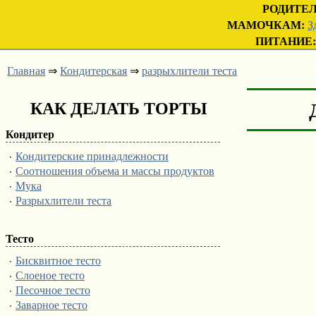
РОДИТЕ
МАМОЧКАМ:
З
ПИТАНИЕ:
Главная
⇒
Кондитерская
⇒
разрыхлители теста
КАК ДЕЛАТЬ ТОРТЫ
Кондитер
·
Кондитерские принадлежности
·
Соотношения объема и массы продуктов
·
Мука
·
Разрыхлители теста
Тесто
·
Бисквитное тесто
·
Слоеное тесто
·
Песочное тесто
·
Заварное тесто