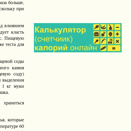
раза больше,
скольку при
од влиянием
дует класть
ус. Пищевую
е теста для
ищевой соды
нного камня
щевую соду)
я выделения
а 1 кг муки
ошка.
 храниться
ья, которые
пературе 60