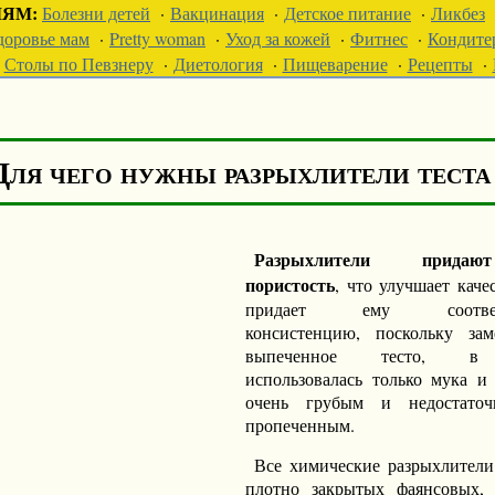
ЛЯМ:
Болезни детей
·
Вакцинация
·
Детское питание
·
Ликбез
доровье мам
·
Pretty woman
·
Уход за кожей
·
Фитнес
·
Кондите
Столы по Певзнеру
·
Диетология
·
Пищеварение
·
Рецепты
·
Для чего нужны разрыхлители теста
Разрыхлители прида
пористость
, что улучшает каче
придает ему соответ
консистенцию, поскольку за
выпеченное тесто, в
использовалась только мука и 
очень грубым и недостато
пропеченным.
Все химические разрыхлители
плотно закрытых фаянсовых, 