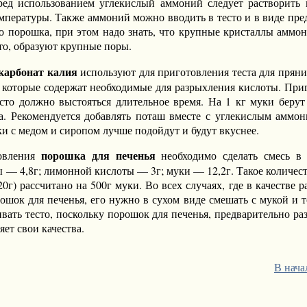
ред использованием углекислый аммоний следует растворить в
мпературы. Также аммоний можно вводить в тесто и в виде пре
о порошка, при этом надо знать, что крупные кристаллы аммон
сто, образуют крупные поры.
карбонат калия
используют для приготовления теста для пряни
 которые содержат необходимые для разрыхления кислоты. При
сто должно выстояться длительное время. На 1 кг муки берут
. Рекомендуется добавлять поташ вместе с углекислым аммон
ки с медом и сиропом лучше подойдут и будут вкуснее.
порошка для печенья
овления
необходимо сделать смесь в 
 — 4,8г; лимонной кислоты — 3г; муки — 12,2г. Такое количес
20г) рассчитано на 500г муки. Во всех случаях, где в качестве 
рошок для печенья, его нужно в сухом виде смешать с мукой и т
вать тесто, поскольку порошок для печенья, предварительно ра
яет свои качества.
В нача