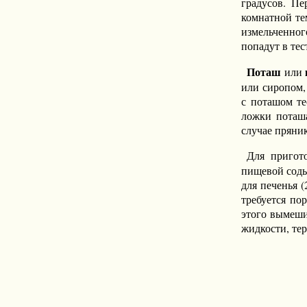
градусов. Пе
комнатной те
измельченног
попадут в те
Поташ
или
или сиропом,
с поташом те
ложки поташа
случае пряни
Для пригот
пищевой соды
для печенья (
требуется по
этого вымеши
жидкости, тер