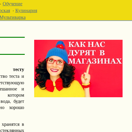
·
Обучение
рская
·
Кулинария
Мультиварка
ют тесту
ство теста и
ствующую
мешанное и
 котором
вода, будет
чно хорошо
 хранятся в
стеклянных