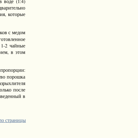
 воде (1:4)
дварительно
ия, которые
ков с медом
готовленное
 1-2 чайные
ием, в этом
пропорции:
тво порошка
разрыхлителя
олько после
зведенный в
ло страницы