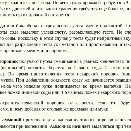
огут храниться до 1 года. По весу сухих дрожжей требуется в 3 
Сухих дрожжей длительного хранения требуется еще больше, по
ивность сухих дрожжей снижается.
да
или бикарбонат натрия используется вместе с кислотой. П
оты сода выделяет углекислоту, разрыхляющую тесто. Не сле
о соды, поскольку в этом случае у теста будет неприятный вк
ют для разрыхления теста со сметаной или простоквашей, а такж
я пряников с медом или сиропом.
порошок
получают путем смешивания в равных количествах п
(ванильной) кислоты. Берется на 1 часть соды 2 части ви
ара). Во время приготовления теста пекарский порошок (пи
мукой. При добавлении жидкости сразу же начинается реакци
 из-за чего изделие хуже поднимается во время выпечки. Н
йные ложки пищевой соды или 4-6 чайных ложек пекарского пор
охранить пекарский порошок от сырости, если тот будет
ремя, к нему добавляют столько же крахмала или муки.
й аммоний
применяют для выпекания тонких пирогов и печен
еваются при выпекании. Аммониак начинает выделяться при тем