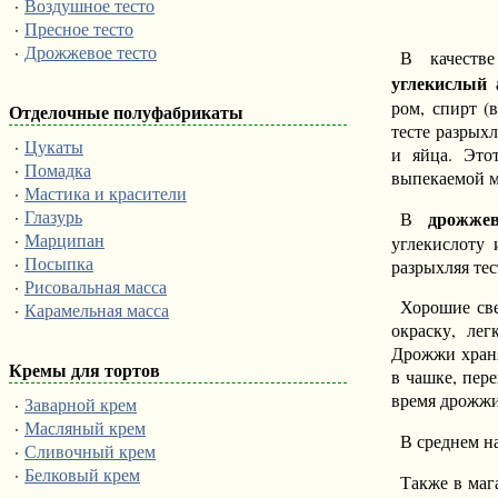
·
Воздушное тесто
·
Пресное тесто
·
Дрожжевое тесто
В качеств
углекислый
ром, спирт (
Отделочные полуфабрикаты
тесте разрыхл
·
Цукаты
и яйца. Это
·
Помадка
выпекаемой м
·
Мастика и красители
·
Глазурь
дрожже
В
·
Марципан
углекислоту 
·
Посыпка
разрыхляя тес
·
Рисовальная масса
Хорошие све
·
Карамельная масса
окраску, ле
Дрожжи храня
Кремы для тортов
в чашке, пер
время дрожжи
·
Заварной крем
·
Масляный крем
В среднем на
·
Сливочный крем
·
Белковый крем
Также в маг