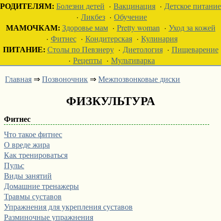
РОДИТЕЛЯМ:
Болезни детей
·
Вакцинация
·
Детское питание
·
Ликбез
·
Обучение
МАМОЧКАМ:
Здоровье мам
·
Pretty woman
·
Уход за кожей
·
Фитнес
·
Кондитерская
·
Кулинария
ПИТАНИЕ:
Столы по Певзнеру
·
Диетология
·
Пищеварение
·
Рецепты
·
Мультиварка
Главная
⇒
Позвоночник
⇒
Межпозвонковые диски
ФИЗКУЛЬТУРА
Фитнес
Что такое фитнес
О вреде жира
Как тренироваться
Пульс
Виды занятий
Домашние тренажеры
Травмы суставов
Упражнения для укрепления суставов
Разминочные упражнения