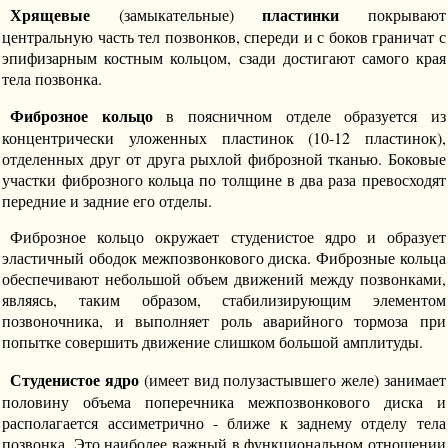
Хрящевые
пластинки
(замыкательные)
покрывают
центральную часть тел позвонков, спереди и с боков граничат с
эпифизарным костным кольцом, сзади достигают самого края
тела позвонка.
Фиброзное кольцо
в поясничном отделе образуется из
концентрически уложенных пластинок (10-12 пластинок),
отделенных друг от друга рыхлой фиброзной тканью. Боковые
участки фиброзного кольца по толщине в два раза превосходят
передние и задние его отделы.
Фиброзное кольцо окружает студенистое ядро и образует
эластичный ободок межпозвонкового диска. Фиброзные кольца
обеспечивают небольшой объем движений между позвонками,
являясь, таким образом, стабилизирующим элементом
позвоночника, и выполняет роль аварийного тормоза при
попытке совершить движение слишком большой амплитуды.
Студенистое ядро
(имеет вид полузастывшего желе) занимает
половину объема поперечника межпозвонкового диска и
располагается ассиметрично - ближе к заднему отделу тела
позвонка. Это наиболее важный в функциональном отношении