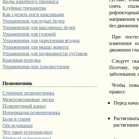
Виды аэробного тренинга
снять спа
Клубные тренажеры
рефлекторн
Как сделать ноги красивыми
напряжения 
Упражнения для худых бедер
без движения
Упражнения для массивных бедер
Упражнения для голеней
При постиз
Упражнения для укрепления ягодиц
изменение н
Упражнения для мышц живота
движении глаз
Упражнения для подвижности суставов
Красивая походка
Следует ск
Упражнения при плоскостопии
Поэтому, пр
заболевания,
Позвоночник
Чтобы повы
правил:
Строение позвоночника
Межпозвонковые диски
Перед нача
Позвоночный канал
Иннервация позвоночника
Растягиват
Боли в спине
растягивани
Обследование
Что такое остеохондроз
Шейный остеохондроз