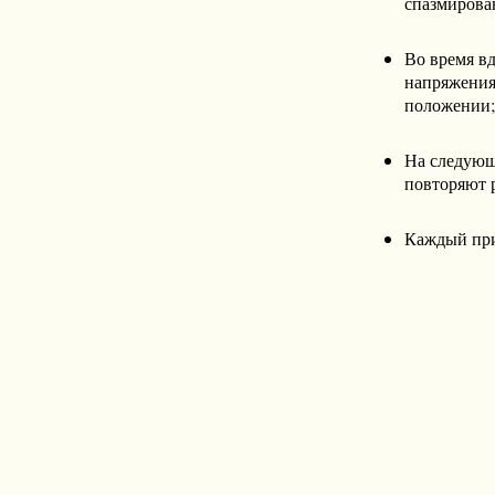
спазмирова
Во время в
напряжения 
положении;
На следующ
повторяют 
Каждый прие