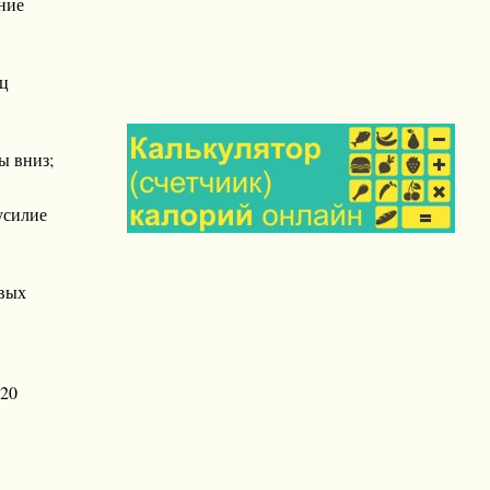
ние
шц
ы вниз;
усилие
евых
 20