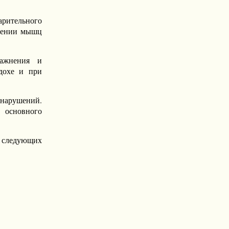
рительного
ащении мышц
ражнения и
ыдохе и при
 нарушений.
 основного
 следующих