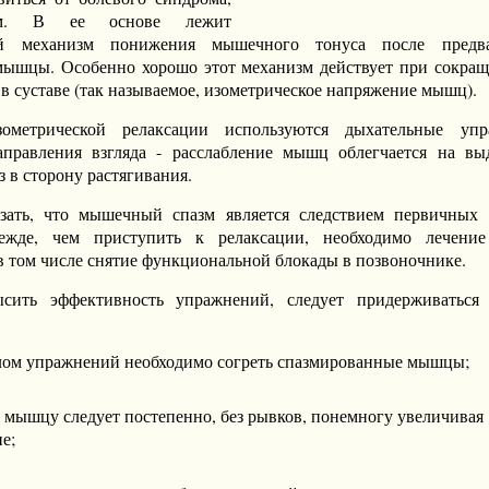
зм. В ее основе лежит
ый механизм понижения мышечного тонуса после предва
мышцы. Особенно хорошо этот механизм действует при сокр
 в суставе (так называемое, изометрическое напряжение мышц).
ометрической релаксации используются дыхательные уп
аправления взгляда - расслабление мышц облегчается на в
 в сторону растягивания.
азать, что мышечный спазм является следствием первичных
ежде, чем приступить к релаксации, необходимо лечение
 в том числе снятие функциональной блокады в позвоночнике.
сить эффективность упражнений, следует придерживаться
лом упражнений необходимо согреть спазмированные мышцы;
ь мышцу следует постепенно, без рывков, понемногу увеличивая
е;