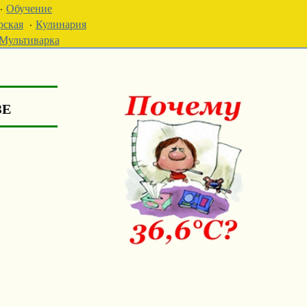
·
Обучение
рская
·
Кулинария
Мультиварка
зе