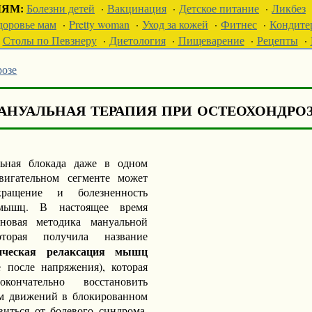
ЛЯМ:
Болезни детей
·
Вакцинация
·
Детское питание
·
Ликбез
доровье мам
·
Pretty woman
·
Уход за кожей
·
Фитнес
·
Кондите
Столы по Певзнеру
·
Диетология
·
Пищеварение
·
Рецепты
·
розе
нуальная терапия при остеохондро
ьная блокада даже в одном
двигательном сегменте может
кращение и болезненность
мышц. В настоящее время
 новая методика мануальной
оторая получила название
рическая релаксация мышц
е после напряжения), которая
окончательно восстановить
м движений в блокированном
авиться от болевого синдрома,