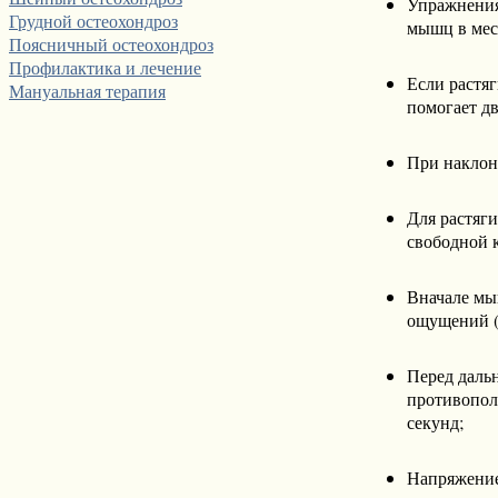
Упражнения
Грудной остеохондроз
мышц в мес
Поясничный остеохондроз
Профилактика и лечение
Если растя
Мануальная терапия
помогает дв
При наклон
Для растяги
свободной 
Вначале мы
ощущений (
Перед даль
противопол
секунд;
Напряжение