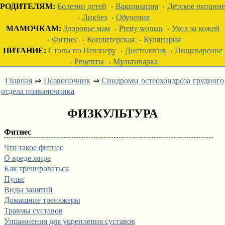
РОДИТЕЛЯМ:
Болезни детей
·
Вакцинация
·
Детское питание
·
Ликбез
·
Обучение
МАМОЧКАМ:
Здоровье мам
·
Pretty woman
·
Уход за кожей
·
Фитнес
·
Кондитерская
·
Кулинария
ПИТАНИЕ:
Столы по Певзнеру
·
Диетология
·
Пищеварение
·
Рецепты
·
Мультиварка
Главная
⇒
Позвоночник
⇒
Синдромы остеохондроза грудного
отдела позвоночника
ФИЗКУЛЬТУРА
Фитнес
Что такое фитнес
О вреде жира
Как тренироваться
Пульс
Виды занятий
Домашние тренажеры
Травмы суставов
Упражнения для укрепления суставов