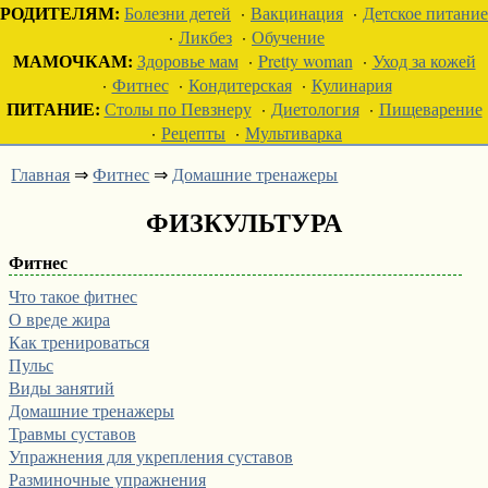
РОДИТЕЛЯМ:
Болезни детей
·
Вакцинация
·
Детское питание
·
Ликбез
·
Обучение
МАМОЧКАМ:
Здоровье мам
·
Pretty woman
·
Уход за кожей
·
Фитнес
·
Кондитерская
·
Кулинария
ПИТАНИЕ:
Столы по Певзнеру
·
Диетология
·
Пищеварение
·
Рецепты
·
Мультиварка
Главная
⇒
Фитнес
⇒
Домашние тренажеры
ФИЗКУЛЬТУРА
Фитнес
Что такое фитнес
О вреде жира
Как тренироваться
Пульс
Виды занятий
Домашние тренажеры
Травмы суставов
Упражнения для укрепления суставов
Разминочные упражнения