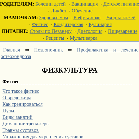
РОДИТЕЛЯМ:
Болезни детей
·
Вакцинация
·
Детское питание
·
Ликбез
·
Обучение
МАМОЧКАМ:
Здоровье мам
·
Pretty woman
·
Уход за кожей
·
Фитнес
·
Кондитерская
·
Кулинария
ПИТАНИЕ:
Столы по Певзнеру
·
Диетология
·
Пищеварение
·
Рецепты
·
Мультиварка
Главная
⇒
Позвоночник
⇒
Профилактика и лечение
остеохондроза
ФИЗКУЛЬТУРА
Фитнес
Что такое фитнес
О вреде жира
Как тренироваться
Пульс
Виды занятий
Домашние тренажеры
Травмы суставов
Упражнения для укрепления суставов