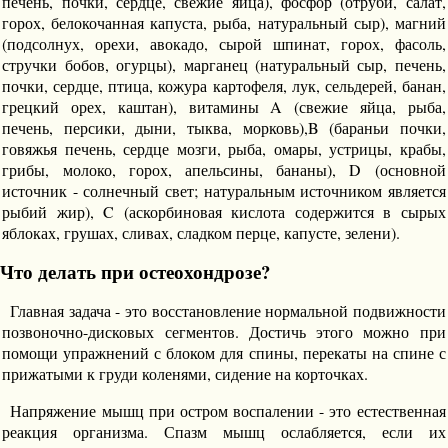
печень, почки, сердце, свежие яйца), фосфор (отруби, салат,
горох, белокочанная капуста, рыба, натуральный сыр), магний
(подсолнух, орехи, авокадо, сырой шпинат, горох, фасоль,
стручки бобов, огурцы), марганец (натуральный сыр, печень,
почки, сердце, птица, кожура картофеля, лук, сельдерей, банан,
грецкий орех, каштан), витамины A (свежие яйца, рыба,
печень, персики, дыни, тыква, морковь),B (бараньи почки,
говяжья печень, сердце мозги, рыба, омары, устрицы, крабы,
грибы, молоко, горох, апельсины, бананы), D (основной
источник - солнечный свет; натуральным источником является
рыбий жир), C (аскорбиновая кислота содержится в сырых
яблоках, грушах, сливах, сладком перце, капусте, зелени).
Что делать при остеохондрозе?
Главная задача - это восстановление нормальной подвижности
позвоночно-дисковых сегментов. Достичь этого можно при
помощи упражнений с блоком для спины, перекаты на спине с
прижатыми к груди коленями, сидение на корточках.
Напряжение мышц при остром воспалении - это естественная
реакция организма. Спазм мышц ослабляется, если их