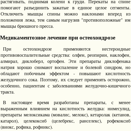
растягивать, поднимая колени к груди. Перекаты на спине
помогают разъединить зажатые в единое целое сегменты.
Отключить мышцы спины можно наклонами вперед из
положения лежа, тем самым нагрузив "противоположные" им
мышцы брюшного пресса.
Медикаментозное лечение при остеохондрозе
При остеохондрозе применяются нестероидные
противовоспалительные средства: олфен, реопирин, наклофен,
алмирал, диклоберл, ортофен. Эти препараты диклофенака
натрия хорошо снимают воспаление и болевой синдром, но
обладают побочным эффектом - повышают кислотность
желудочного сока. Поэтому, их следует применять осторожно,
особенно, пациентам с заболеваниями желудочно-кишечного
тракта.
В настоящее время разработаны препараты, с менее
выраженным влиянием на кислотность желудка: нимесулид,
препараты мелоксикама (мовалис, мелокс), кетаролак (кетанов,
катарол), целекоксиб (целебрекс, ранселекс), рофекоксиб
(виокс, рофика, рофникс).