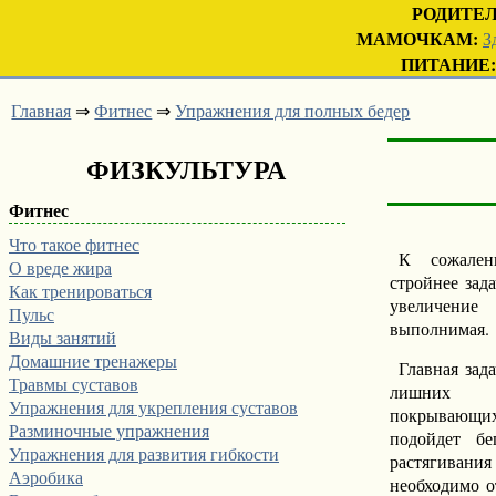
РОДИТЕ
МАМОЧКАМ:
З
ПИТАНИЕ:
Главная
⇒
Фитнес
⇒
Упражнения для полных бедер
ФИЗКУЛЬТУРА
Фитнес
Что такое фитнес
К сожален
О вреде жира
стройнее зада
Как тренироваться
увеличение
Пульс
выполнимая.
Виды занятий
Домашние тренажеры
Главная зад
Травмы суставов
лишних 
Упражнения для укрепления суставов
покрывающ
Разминочные упражнения
подойдет бе
Упражнения для развития гибкости
растягивани
Аэробика
необходимо о