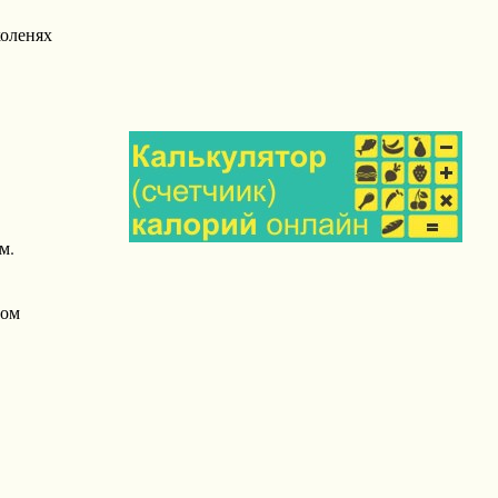
коленях
м.
том