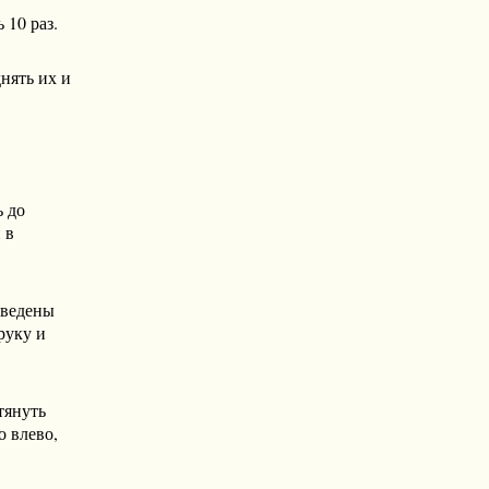
10 раз.
нять их и
ь до
 в
сведены
руку и
тянуть
о влево,