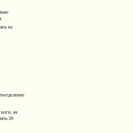
онью
и.
ясь на
тоотделение
 ноги, не
нять 20