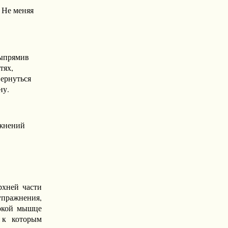
 Не меняя
выпрямив
тях,
Вернуться
ну.
ажнений
рхней части
упражнения,
рокой мышце
 к которым