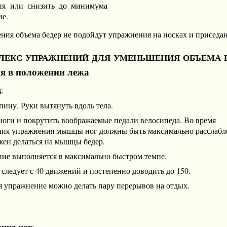
ия или снизить до минимума
ие.
ния объема бедер не подойдут упражнения на носках и приседан
екс упражнений для уменьшения объема 
я в положении лежа
д
:
пину. Руки вытянуть вдоль тела.
ноги и покрутить воображаемые педали велосипеда. Во время
ия упражнения мышцы ног должны быть максимально расслабл
жен делаться на мышцы бедер.
ие выполняется в максимально быстром темпе.
 следует с 40 движений и постепенно доводить до 150.
 упражнение можно делать пару перерывов на отдых.
ние ног
: