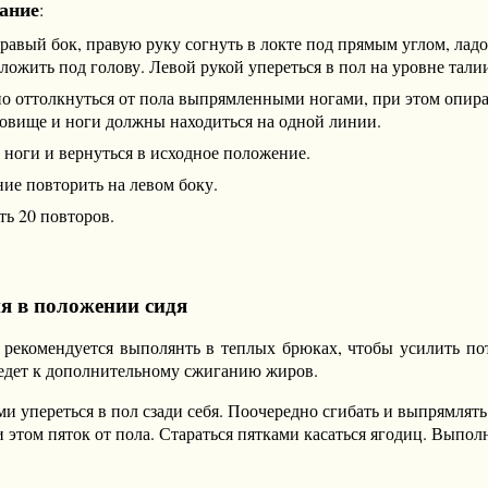
ание
:
правый бок, правую руку согнуть в локте под прямым углом, лад
ложить под голову. Левой рукой упереться в пол на уровне тали
о оттолкнуться от пола выпрямленными ногами, при этом опира
ловище и ноги должны находиться на одной линии.
 ноги и вернуться в исходное положение.
ие повторить на левом боку.
ь 20 повторов.
я в положении сидя
рекомендуется выполянть в теплых брюках, чтобы усилить по
ведет к дополнительному сжиганию жиров.
ми упереться в пол сзади себя. Поочередно сгибать и выпрямлять
 этом пяток от пола. Стараться пятками касаться ягодиц. Выпол