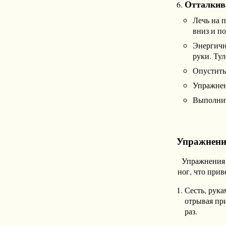
Отталкив
Лечь на 
вниз и по
Энергичн
руки. Ту
Опустить
Упражнен
Выполнит
Упражнени
Упражнения 
ног, что при
Сесть, рука
отрывая при
раз.