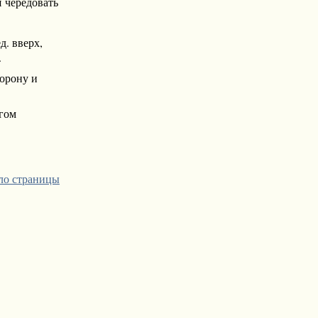
 чередовать
д. вверх,
.
торону и
угом
ло страницы