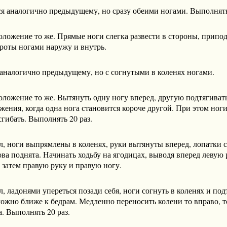
я аналогично предыдущему, но сразу обеими ногами. Выполнять 
ложение то же. Прямые ноги слегка развести в стороны, припод
ороты ногами наружу и внутрь.
аналогично предыдущему, но с согнутыми в коленях ногами.
оложение то же. Вытянуть одну ногу вперед, другую подтягиват
жения, когда одна нога становится короче другой. При этом ноги
сгибать. Выполнять 20 раз.
л, ноги выпрямлены в коленях, руки вытянуты вперед, лопатки 
ова поднята. Начинать ходьбу на ягодицах, выводя вперед левую 
 затем правую руку и правую ногу.
л, ладонями упереться позади себя, ноги согнуть в коленях и под
ожно ближе к бедрам. Медленно переносить колени то вправо, т
а. Выполнять 20 раз.