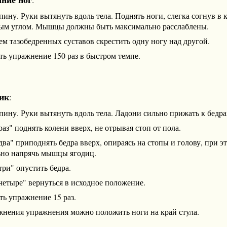
пину. Руки вытянуть вдоль тела. Поднять ноги, слегка согнув в 
ым углом. Мышцы должны быть максимально расслаблены.
м тазобедренных суставов скрестить одну ногу над другой.
ь упражнение 150 раз в быстром темпе.
ик
:
пину. Руки вытянуть вдоль тела. Ладони сильно прижать к бедра
раз" поднять колени вверх, не отрывая стоп от пола.
два" приподнять бедра вверх, опираясь на стопы и голову, при э
ьно напрячь мышцы ягодиц.
три" опустить бедра.
"четыре" вернуться в исходное положение.
ь упражнение 15 раз.
жнения упражнения можно положить ноги на край стула.