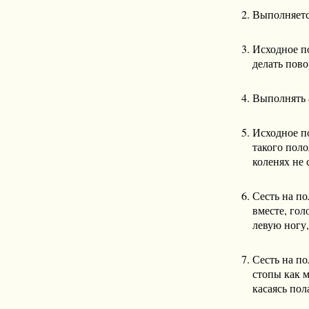
Выполняетс
Исходное по
делать пов
Выполнять 
Исходное п
такого поло
коленях не 
Сесть на по
вместе, гол
левую ногу,
Сесть на по
стопы как м
касаясь пол