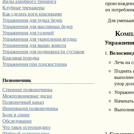
Виды аэробного тренинга
происхожден
Клубные тренажеры
их потреблен
Как сделать ноги красивыми
Упражнения для худых бедер
Для уменьше
Упражнения для массивных бедер
Компл
Упражнения для голеней
Упражнения для укрепления ягодиц
Упражнени
Упражнения для мышц живота
Упражнения для подвижности суставов
Велосипе
Красивая походка
Лечь на с
Упражнения при плоскостопии
Поднять 
выполнен
Позвоночник
упор дол
Строение позвоночника
Упражнен
Межпозвонковые диски
Начинать
Позвоночный канал
Иннервация позвоночника
Выполняя
Боли в спине
Обследование
Что такое остеохондроз
Скрещива
Шейный остеохондроз