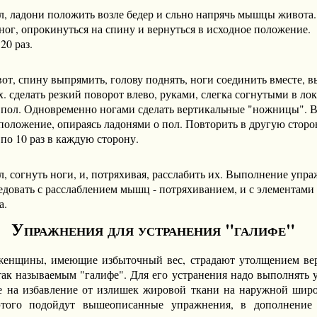
л, ладони положить возле бедер и сльно напрячь мышцы живота.
ог, опрокинуться на спину и вернуться в исходное положение.
20 раз.
от, спину выпрямить, голову поднять, ноги соединить вместе, 
х. сделать резкий поворот влево, руками, слегка согнутыми в лок
о пол. Одновременно ногами сделать вертикальные "ножницы". 
положение, опираясь ладонями о пол. Повторить в другую сторо
по 10 раз в каждую сторону.
л, согнуть ноги, и, потряхивая, расслабить их. Выполнение упр
едовать с расслаблением мышц - потряхиванием, и с элементами
а.
Упражнения для устранения "галифе"
женщины, имеющие избыточный вес, страдают утолщением ве
 так называемым "галифе". Для его устранения надо выполнять 
е на избавление от излишек жировой ткани на наружной ши
этого подойдут вышеописанные упражнения, в дополнение