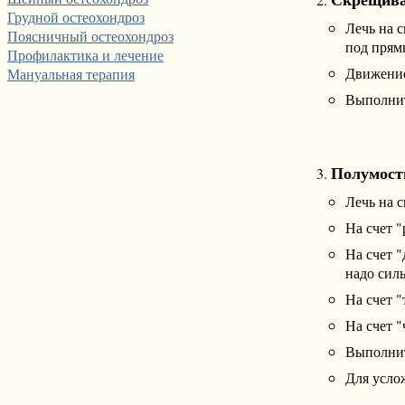
Грудной остеохондроз
Лечь на с
Поясничный остеохондроз
под прям
Профилактика и лечение
Движение
Мануальная терапия
Выполнит
Полумост
Лечь на с
На счет "
На счет "
надо сил
На счет "
На счет 
Выполнит
Для усло