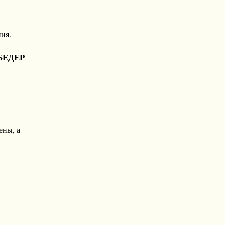
ия.
бедер
ены, а