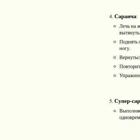
Саранча
:
Лечь на ж
вытянуть
Поднять 
ногу.
Вернутьс
Повторит
Упражнен
Супер-са
Выполняе
одноврем