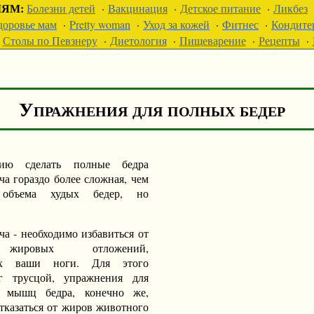
ЛЯМ:
Болезни детей
·
Вакцинация
·
Детское питание
·
Ликбез
доровье мам
·
Pretty woman
·
Уход за кожей
·
Фитнес
·
Кондите
Столы по Певзнеру
·
Диетология
·
Пищеварение
·
Рецепты
·
Упражнения для полных бедер
ию сделать полные бедра
ча гораздо более сложная, чем
 объема худых бедер, но
ача - необходимо избавиться от
жировых отложений,
их ваши ноги. Для этого
г трусцой, упражнения для
я мышц бедра, конечно же,
тказаться от жиров животного