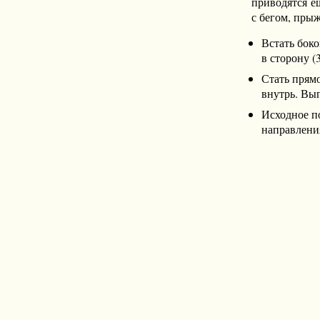
приводятся е
с бегом, пры
Встать боко
в сторону (
Стать прямо
внутрь. Вып
Исходное п
направлени