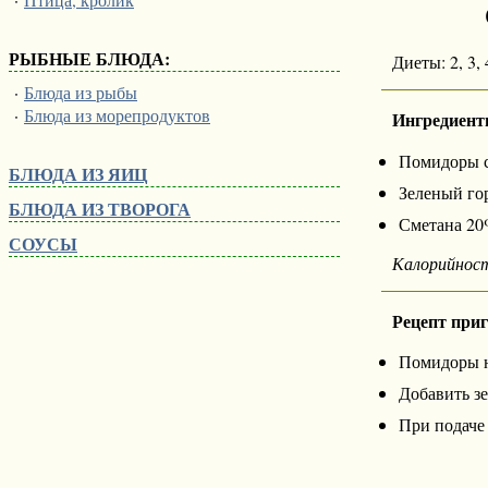
РЫБНЫЕ БЛЮДА:
Диеты: 2, 3, 4
·
Блюда из рыбы
·
Блюда из морепродуктов
Ингредиент
Помидоры св
БЛЮДА ИЗ ЯИЦ
Зеленый го
БЛЮДА ИЗ ТВОРОГА
Сметана 20%
СОУСЫ
Калорийнос
Рецепт при
Помидоры н
Добавить з
При подаче 