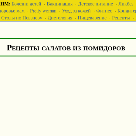
ЛЯМ:
Болезни детей
·
Вакцинация
·
Детское питание
·
Ликбез
доровье мам
·
Pretty woman
·
Уход за кожей
·
Фитнес
·
Кондите
Столы по Певзнеру
·
Диетология
·
Пищеварение
·
Рецепты
·
Рецепты салатов из помидоров