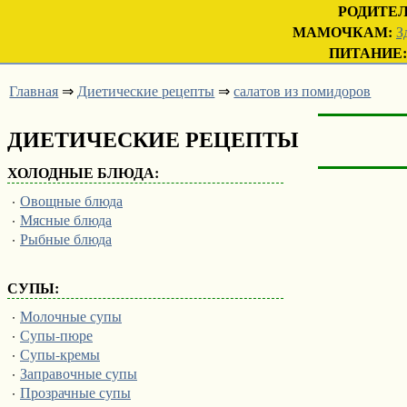
РОДИТЕ
МАМОЧКАМ:
З
ПИТАНИЕ:
Главная
⇒
Диетические рецепты
⇒
салатов из помидоров
ДИЕТИЧЕСКИЕ РЕЦЕПТЫ
ХОЛОДНЫЕ БЛЮДА:
·
Овощные блюда
·
Мясные блюда
·
Рыбные блюда
СУПЫ:
·
Молочные супы
·
Супы-пюре
·
Супы-кремы
·
Заправочные супы
·
Прозрачные супы