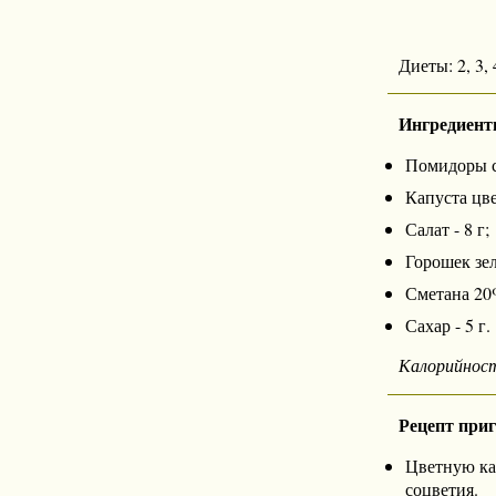
Диеты: 2, 3, 4
Ингредиент
Помидоры св
Капуста цве
Салат - 8 г;
Горошек зе
Сметана 20%
Сахар - 5 г.
Калорийнос
Рецепт при
Цветную кап
соцветия.