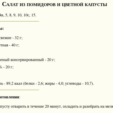
Салат из помидоров и цветной капусты
в, 5, 8, 9, 10, 10с, 15.
ы:
ежие - 32 г;
тная - 40 г;
леный консервированный - 20 г;
 - 20 г;
ть
- 89,2 ккал (белки - 2,6; жиры - 4,0; углеводы - 10,7).
готовления
:
усту отварить в течение 20 минут, охладить и разобрать на мел