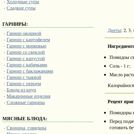
·
Холодные супы
·
Сладкие супы
ГАРНИРЫ:
Диеты
: 2, 3,
·
Гарнир овощной
·
Гарнир с картофелем
Ингредиент
·
Гарнир с морковью
·
Гарнир со свеклой
Помидоы све
·
Гарнир с капустой
·
Гарнир с кабачками
Соль - 1 г;
·
Гарнир с баклажанами
Масло расти
·
Гарнир с тыквой
·
Гарнир с перцем
Калорийнос
·
Блюда из круп
·
Макаронные изделия
Рецепт при
·
Сложные гарниры
Помидоры н
МЯСНЫЕ БЛЮДА:
Перед подач
готовить бе
·
Свинина, говядина
·
Птица, кролик