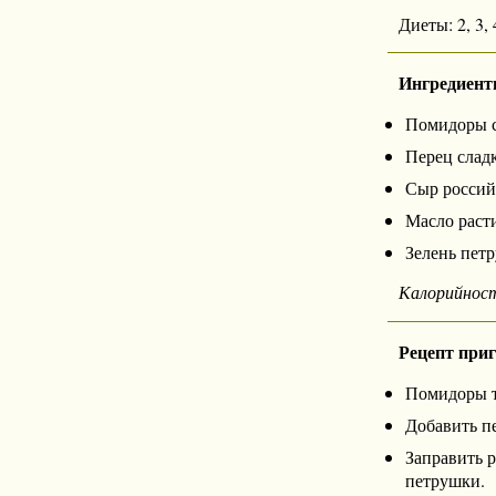
Диеты: 2, 3, 4
Ингредиент
Помидоры св
Перец сладк
Сыр российс
Масло расти
Зелень петр
Калорийнос
Рецепт при
Помидоры т
Добавить п
Заправить 
петрушки.