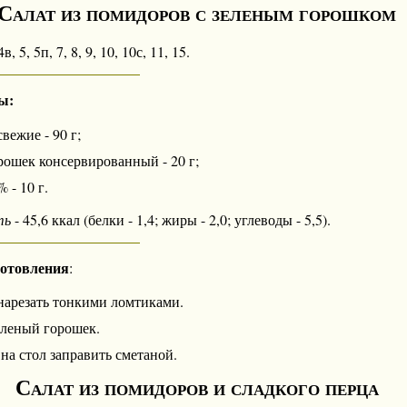
Салат из помидоров с зеленым горошком
в, 5, 5п, 7, 8, 9, 10, 10с, 11, 15.
ы:
ежие - 90 г;
рошек консервированный - 20 г;
 - 10 г.
ть
- 45,6 ккал (белки - 1,4; жиры - 2,0; углеводы - 5,5).
готовления
:
арезать тонкими ломтиками.
еленый горошек.
на стол заправить сметаной.
Салат из помидоров и сладкого перца