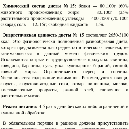
Химический состав диеты №15:
белки — 80..100г (60%
животного происхождения); жиры — 80..100г (25%
растительного происхождения); углеводы — 400..450г (70..100г
сахара); соль — 12..15г; свободная жидкость — 1,5л.
Энергетическая ценность диеты № 15
составляет 2650-3100
ккал. Это физиологически полноценная разнообразная диета,
которая предназначена для среднестатистического человека, не
занимающегося в данный момент физическим трудом.
Исключаются острые и трудноусвояемые продукты: свинина,
говядина, баранина, гусь, утка, кулинарные, бараний, свиной,
говяжий жиры. Ограничивается перец и горчица.
Увеличивается содержание витаминов. Рекомендуются овощи,
фрукты, фруктово-ягодные соки, отвар шиповника, молоко,
кисломолочные продукты, ржаной хлеб, сливочное и
растительное масло.
Режим питания:
4-5 раз в день без каких-либо ограничений в
кулинарной обработке.
В обязательном порядке в рационе должны присутствовать
овощи, фрукты, ягоды, отвар шиповника, молоко,