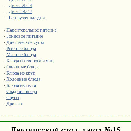
···
Диета № 14
···
Диета № 15
···
Разгрузочные дни
·
Парентеральное питание
·
Зондовое питание
·
Диетические супы
·
Рыбные блюда
·
Мясные блюда
·
Блюда из творога и яиц
·
Овощные блюда
·
Блюда из круп
·
Холодные блюда
·
Блюда из теста
·
Сладкие блюда
·
Соусы
·
Дрожжи
Диетический стол, диета №15