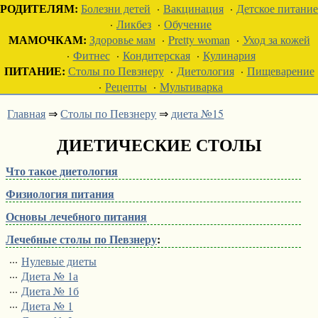
РОДИТЕЛЯМ:
Болезни детей
·
Вакцинация
·
Детское питание
·
Ликбез
·
Обучение
МАМОЧКАМ:
Здоровье мам
·
Pretty woman
·
Уход за кожей
·
Фитнес
·
Кондитерская
·
Кулинария
ПИТАНИЕ:
Столы по Певзнеру
·
Диетология
·
Пищеварение
·
Рецепты
·
Мультиварка
Главная
⇒
Столы по Певзнеру
⇒
диета №15
ДИЕТИЧЕСКИЕ СТОЛЫ
Что такое диетология
Физиология питания
Основы лечебного питания
Лечебные столы по Певзнеру
:
···
Нулевые диеты
···
Диета № 1а
···
Диета № 1б
···
Диета № 1